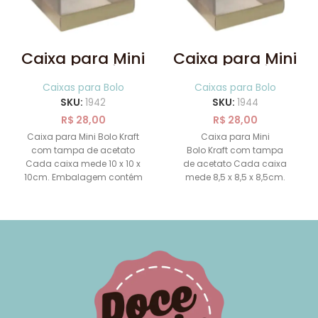
Caixa para Mini
Caixa para Mini
Bolo Kraft
Bolo Kraft
10x10x10 com 10
8,5×8,5×8,5
Caixas para Bolo
Caixas para Bolo
un
com 10 un
SKU:
1942
SKU:
1944
R$
28,00
R$
28,00
Caixa para Mini Bolo Kraft
Caixa para Mini
com tampa de acetato
Bolo Kraft com tampa
Cada caixa mede 10 x 10 x
de acetato Cada caixa
10cm. Embalagem contém
mede 8,5 x 8,5 x 8,5cm.
10
Embalagem contém 10
unidades