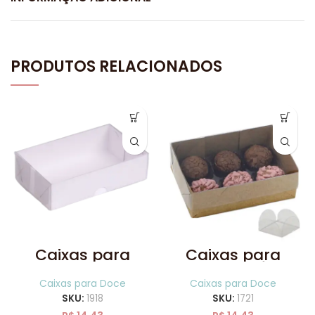
PRODUTOS RELACIONADOS
Caixas para
Caixas para
Doces Branca 6
Doces Kraft 6
lugares com
lugares com
Caixas para Doce
Caixas para Doce
10un
10un
SKU:
1918
SKU:
1721