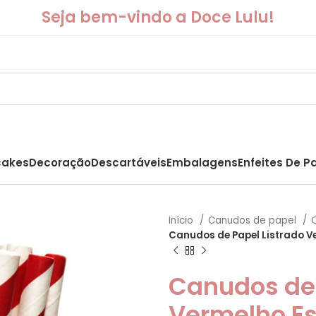
Seja bem-vindo a Doce Lulu!
akes
Decoração
Descartáveis
Embalagens
Enfeites De P
Início
Canudos de papel
Canudos de Papel Listrado V
Canudos de 
Vermelho Es