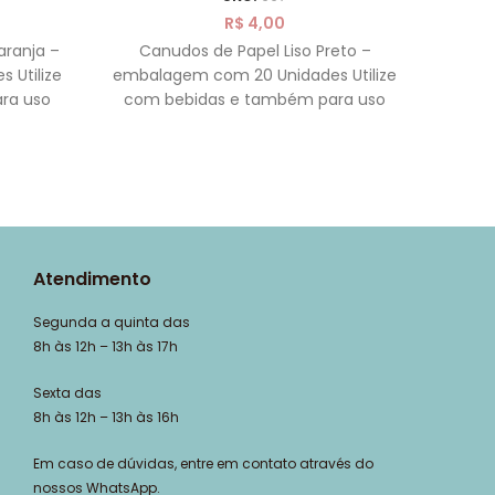
R$
4,00
aranja –
Canudos de Papel Liso Preto –
Canud
 Utilize
embalagem com 20 Unidades Utilize
embal
ra uso
com bebidas e também para uso
com 
decorativo Feito de
Atendimento
Segunda a quinta das
8h às 12h – 13h às 17h
Sexta das
8h às 12h – 13h às 16h
Em caso de dúvidas, entre em contato através do
nossos WhatsApp.