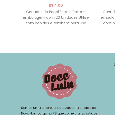
R$
4,00
Canudos de Papel Estrela Preto –
Canudo
embalagem com 20 Unidades Utilize
embalag
com bebidas e também para uso
com b
decorativo Feito de Papel
Somos uma empresa localizada na cidade de
Novo Hamburgo no RS que comercializa artigos