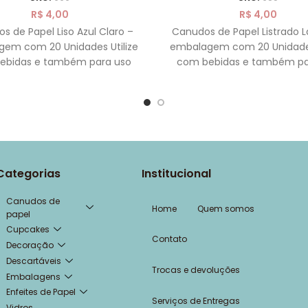
R$
4,00
R$
4,00
s de Papel Liso Azul Claro –
Canudos de Papel Listrado L
em com 20 Unidades Utilize
embalagem com 20 Unidades
ebidas e também para uso
com bebidas e também pa
decorativo Feito
decorativo Feito de
Categorias
Institucional
Canudos de
Home
Quem somos
papel
Cupcakes
Contato
Decoração
Descartáveis
Trocas e devoluções
Embalagens
Enfeites de Papel
Serviços de Entregas
Vidros