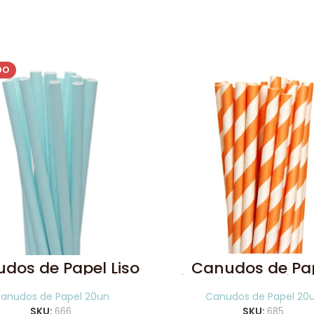
DO
dos de Papel Liso
Canudos de Pa
zul Claro 20 Uni
Listrado Laranja 2
anudos de Papel 20un
Canudos de Papel 20
SKU:
666
SKU:
685