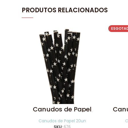
PRODUTOS RELACIONADOS
ESGOTA
Canudos de Papel
Canu
Estrela Preto 20 Uni
A
Canudos de Papel 20un
C
SKU:
676