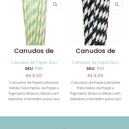
Canudos de
Canudos de
Papel Listrados
Papel Listrados
Verde Claro 12
Preto 12 uni
Canudos de Papel 12un
Canudos de Papel 12un
uni
SKU:
1565
SKU:
1566
R$
4,00
R$
4,00
Canudos de Papel Listrados
Canudos de Papel Listrados
Verde Claro feitos de Papel e
Preto feitos de Papel e
Pigmento Atóxico Utilize com
Pigmento Atóxico Utilize com
bebidas e também para uso
bebidas e também para uso
decorativo
decorativo Tamanho de