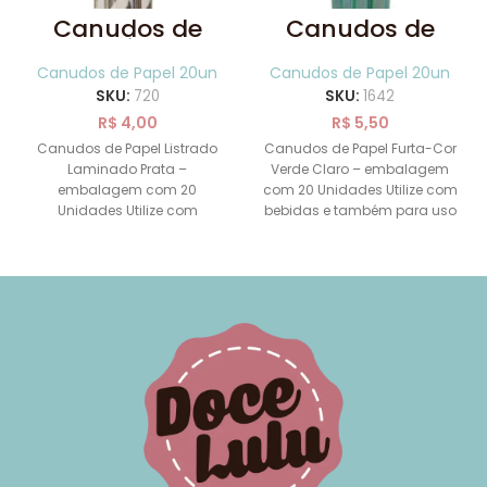
Canudos de
Canudos de
Papel Listrado
Papel Furta-Cor
Laminado Prata
Verde Claro 20
Canudos de Papel 20un
Canudos de Papel 20un
20 Uni
Uni
SKU:
720
SKU:
1642
R$
4,00
R$
5,50
Canudos de Papel Listrado
Canudos de Papel Furta-Cor
Laminado Prata –
Verde Claro – embalagem
embalagem com 20
com 20 Unidades Utilize com
Unidades Utilize com
bebidas e também para uso
bebidas e também para uso
decorativo Feito
decorativo Feito