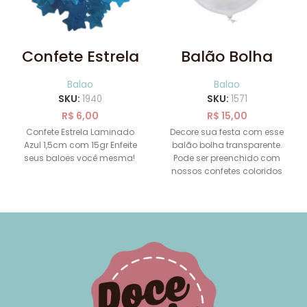
Confete Estrela
Balão Bolha
Laminado Azul
Transparente
com 15gr
50cm
Balao
Balao
SKU:
1940
SKU:
1571
R$
6,00
R$
15,00
Confete Estrela Laminado
Decore sua festa com esse
Azul 1,5cm com 15gr Enfeite
balão bolha transparente.
seus baloes você mesma!
Pode ser preenchido com
nossos confetes coloridos
também à venda no site.
Mede