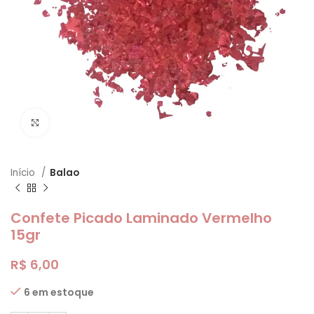
Clique para ampliar
Início
Balao
Confete Picado Laminado Vermelho
15gr
R$
6,00
6 em estoque