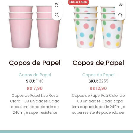
ESGOTADO
Copos de Papel
Copos de Papel
Liso Rosa Claro
Poá Colorido 08
08 Unidades
Unidades
Copos de Papel
Copos de Papel
SKU:
1140
SKU:
2259
R$
7,90
R$
12,90
Copos de Papel Liso Rosa
Copos de Papel Poá Colorido
Claro – 08 Unidades Cada
– 08 Unidades Cada copo
copo tem capacidade de
tem capacidade de 240ml, é
240ml, é super resistente
super resistente podendo ser
podendo ser
utilizado