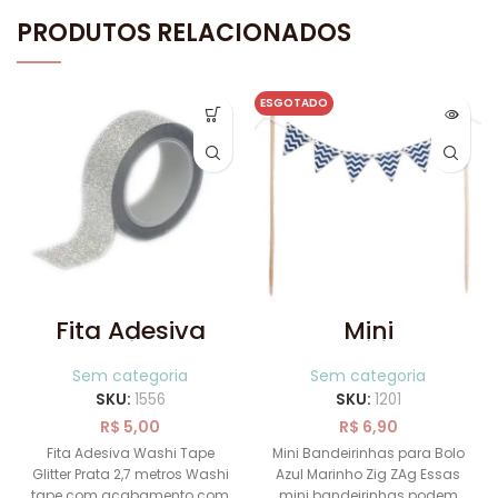
PRODUTOS RELACIONADOS
ESGOTADO
Fita Adesiva
Mini
Washi Tape
Bandeirinhas
Glitter Prata 2,7
para Bolo Azul
Sem categoria
Sem categoria
metros
Marinho Zig Zag
SKU:
1556
SKU:
1201
R$
5,00
R$
6,90
Fita Adesiva Washi Tape
Mini Bandeirinhas para Bolo
Glitter Prata 2,7 metros Washi
Azul Marinho Zig ZAg Essas
tape com acabamento com
mini bandeirinhas podem