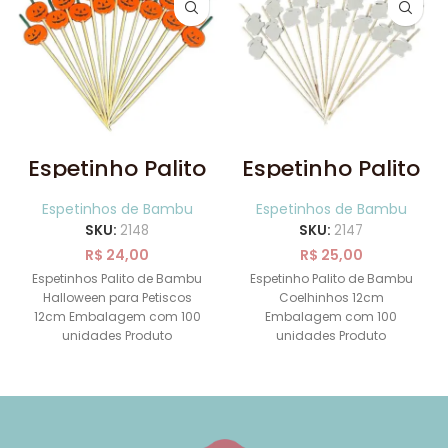
Espetinho Palito
Espetinho Palito
de Bambu
de Bambu
Halloween para
Coelhinhos
Espetinhos de Bambu
Espetinhos de Bambu
Petiscos 12cm
para Petiscos
SKU:
2148
SKU:
2147
com 100un
12cm com
100un
R$
24,00
R$
25,00
Espetinhos Palito de Bambu
Espetinho Palito de Bambu
Halloween para Petiscos
Coelhinhos 12cm
12cm Embalagem com 100
Embalagem com 100
unidades Produto
unidades Produto
ecologicamente correto,
ecologicamente correto,
sendo descartável e
sendo descartável e
biodegradável, que
biodegradável, que pode ser