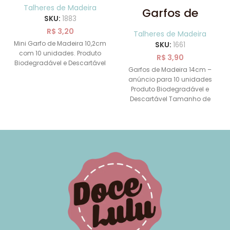
com 10
Talheres de Madeira
Garfos de
unidades
SKU:
1883
Madeira 14cm 10
uni
R$
3,20
Talheres de Madeira
Mini Garfo de Madeira 10,2cm
SKU:
1661
com 10 unidades. Produto
R$
3,90
Biodegradável e Descartável
Garfos de Madeira 14cm –
anúncio para 10 unidades
Produto Biodegradável e
Descartável Tamanho de
cada colher: 14cm