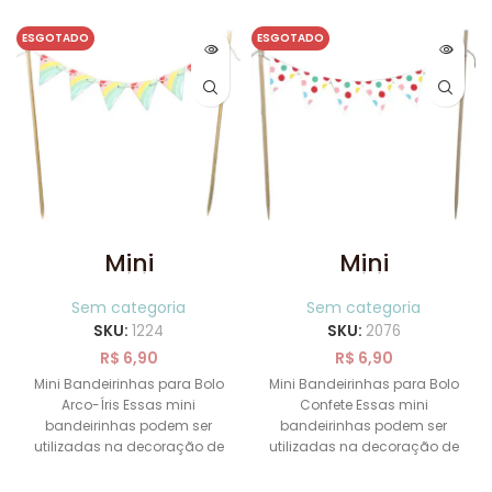
ESGOTADO
ESGOTADO
Mini
Mini
Bandeirinhas
Bandeirinhas
para Bolo Arco-
para Bolo
Sem categoria
Sem categoria
Íris
Confete
SKU:
1224
SKU:
2076
R$
6,90
R$
6,90
Mini Bandeirinhas para Bolo
Mini Bandeirinhas para Bolo
Arco-Íris Essas mini
Confete Essas mini
bandeirinhas podem ser
bandeirinhas podem ser
utilizadas na decoração de
utilizadas na decoração de
sua festa como topo de bolo,
sua festa como topo de bolo,