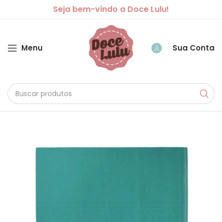
Seja bem-vindo a Doce Lulu!
Menu
Sua Conta