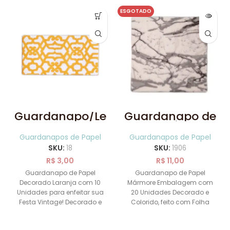
ESGOTADO
Guardanapo/Le
Guardanapo de
nço de Papel
Papel Mármore
Decorado
20 Uni
Guardanapos de Papel
Guardanapos de Papel
Laranja 10 Uni
SKU:
18
SKU:
1906
R$
3,00
R$
11,00
Guardanapo de Papel
Guardanapo de Papel
Decorado Laranja com 10
Mármore Embalagem com
Unidades para enfeitar sua
20 Unidades Decorado e
Festa Vintage! Decorado e
Colorido, feito com Folha
Colorido, feito com Folha
dupla, feito de 100% celulose
Tripla.
Tamanho