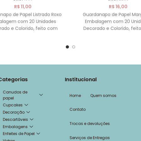
R$
11,00
R$
16,00
napo de Papel Listrado Roxo
Guardanapo de Papel Mar
alagem com 20 Unidades
Embalagem com 20 Unid
ado e Colorido, feito com
Decorado e Colorido, fei
dupla, feito de 100% celulose
Folha dupla, feito de 100% c
Tamanho
Categorias
Institucional
Canudos de
Home
Quem somos
papel
Cupcakes
Contato
Decoração
Descartáveis
Trocas e devoluções
Embalagens
Enfeites de Papel
Serviços de Entregas
Vidros