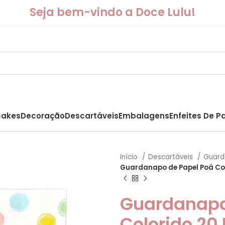
Seja bem-vindo a Doce Lulu!
akes
Decoração
Descartáveis
Embalagens
Enfeites De P
Início
Descartáveis
Guard
Guardanapo de Papel Poá Col
Guardanapo
Colorido 20 