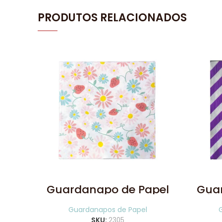
PRODUTOS RELACIONADOS
Guardanapo de Papel
Gua
Margaridas com
Lis
Morango 20 Uni
Guardanapos de Papel
SKU:
2305