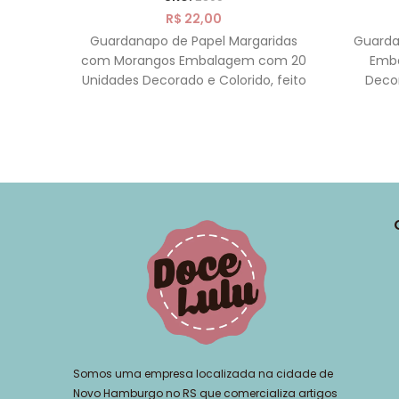
R$
22,00
Guardanapo de Papel Margaridas
Guarda
com Morangos Embalagem com 20
Emb
Unidades Decorado e Colorido, feito
Decor
com Folha dupla, feito de 100%
Folha 
Somos uma empresa localizada na cidade de
Novo Hamburgo no RS que comercializa artigos