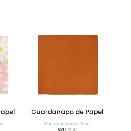
ESGOT
apel
Guardanapo de Papel
Gu
ni
Liso Laranja 20 Uni
l
Guardanapos de Papel
SKU:
2042