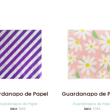
rdanapo de Papel
Guardanapo de P
trado Roxo 20 Uni
Margarida 20 U
Guardanapos de Papel
Guardanapos de Pape
SKU:
1609
SKU:
2263