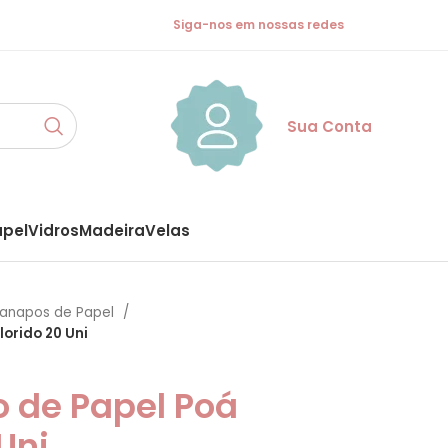
Siga-nos em nossas redes
Sua Conta
apel
Vidros
Madeira
Velas
anapos de Papel
orido 20 Uni
 de Papel Poá
Uni