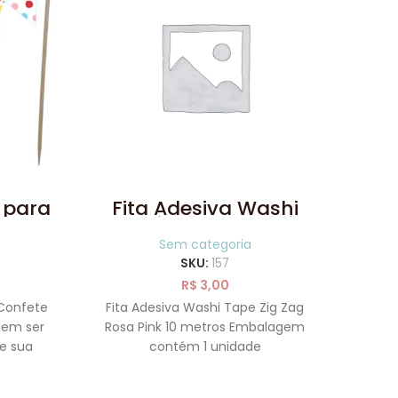
 para
Fita Adesiva Washi
Tape Zig Zag Rosa Pink
10 metros
Sem categoria
SKU:
157
R$
3,00
 Confete
Fita Adesiva Washi Tape Zig Zag
dem ser
Rosa Pink 10 metros Embalagem
6 C
de sua
contém 1 unidade
Tota
lo,
ade