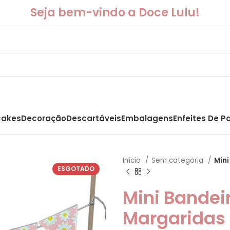
Seja bem-vindo a Doce Lulu!
akes
Decoração
Descartáveis
Embalagens
Enfeites De P
Início
Sem categoria
Mini
ESGOTADO
Mini Bandei
Margaridas