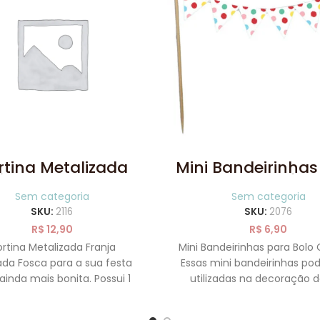
rtina Metalizada
Mini Bandeirinhas
ja Dourada Fosca
Bolo Confete
Sem categoria
Sem categoria
SKU:
2116
SKU:
2076
R$
12,90
R$
6,90
rtina Metalizada Franja
Mini Bandeirinhas para Bolo
da Fosca para a sua festa
Essas mini bandeirinhas po
 ainda mais bonita. Possui 1
utilizadas na decoração 
 de largura x 2 metros de
festa como topo de bo