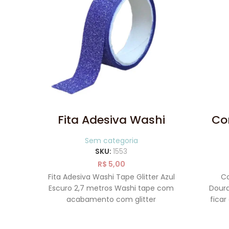
Fita Adesiva Washi
Co
Tape Glitter Azul Escuro
Fran
2,7 metros
Sem categoria
SKU:
1553
R$
5,00
Fita Adesiva Washi Tape Glitter Azul
Co
Escuro 2,7 metros Washi tape com
Doura
acabamento com glitter
ficar
Embalagem contém 1 unidade
metro