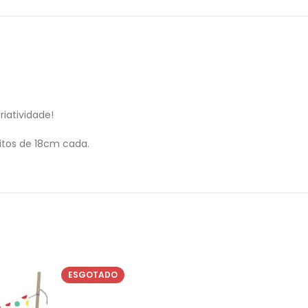
iatividade!
tos de 18cm cada.
ESGOTADO
ESGOT