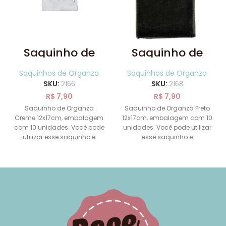
Saquinho de
Saquinho de
Organza Creme
Organza Preto
12x17cm
12x17cm
Saquinhos de Organza
Saquinhos de Organza
SKU:
2166
SKU:
2168
R$
7,90
R$
7,90
Saquinho de Organza
Saquinho de Organza Preto
Creme 12x17cm, embalagem
12x17cm, embalagem com 10
com 10 unidades. Você pode
unidades. Você pode utilizar
utilizar esse saquinho e
esse saquinho e
transformá-lo em uma linda
transformá-lo em uma linda
lembrancinha.
lembrancinha.