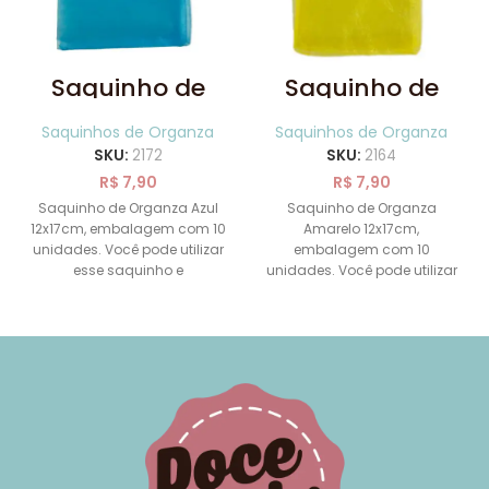
Saquinho de
Saquinho de
Organza Azul
Organza
12x17cm
Amarelo
Saquinhos de Organza
Saquinhos de Organza
12x17cm
SKU:
2172
SKU:
2164
R$
7,90
R$
7,90
Saquinho de Organza Azul
Saquinho de Organza
12x17cm, embalagem com 10
Amarelo 12x17cm,
unidades. Você pode utilizar
embalagem com 10
esse saquinho e
unidades. Você pode utilizar
transformá-lo em uma linda
esse saquinho e
lembrancinha.
transformá-lo em uma linda
lembrancinha.