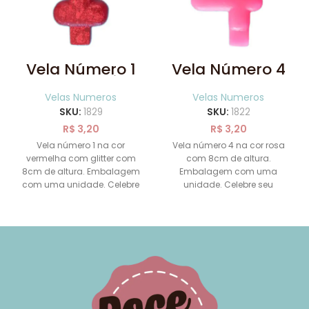
Vela Número 1
Vela Número 4
Vermelha Glitter
Rosa 8cm
8cm
Velas Numeros
Velas Numeros
SKU:
1829
SKU:
1822
R$
3,20
R$
3,20
Vela número 1 na cor
Vela número 4 na cor rosa
vermelha com glitter com
com 8cm de altura.
8cm de altura. Embalagem
Embalagem com uma
com uma unidade. Celebre
unidade. Celebre seu
seu momento com essa
momento com essa vela