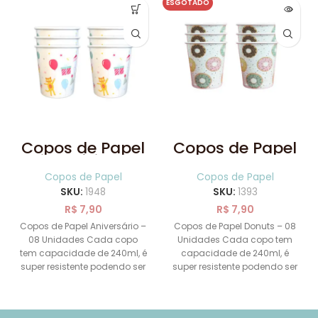
ESGOTADO
Copos de Papel
Copos de Papel
Aniversário com
Donuts 08
08 Unidades
Unidades
Copos de Papel
Copos de Papel
SKU:
1948
SKU:
1393
R$
7,90
R$
7,90
Copos de Papel Aniversário –
Copos de Papel Donuts – 08
08 Unidades Cada copo
Unidades Cada copo tem
tem capacidade de 240ml, é
capacidade de 240ml, é
super resistente podendo ser
super resistente podendo ser
utilizado com
utilizado com