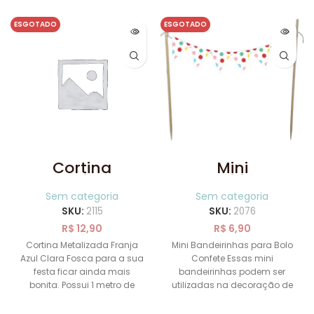
ESGOTADO
ESGOTADO
Cortina
Mini
Metalizada
Bandeirinhas
Franja Azul
para Bolo
Sem categoria
Sem categoria
Clara Fosca
Confete
SKU:
2115
SKU:
2076
R$
12,90
R$
6,90
Cortina Metalizada Franja
Mini Bandeirinhas para Bolo
Azul Clara Fosca para a sua
Confete Essas mini
festa ficar ainda mais
bandeirinhas podem ser
bonita. Possui 1 metro de
utilizadas na decoração de
largura x 2
sua festa como topo de bolo,