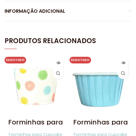
INFORMAÇÃO ADICIONAL
PRODUTOS RELACIONADOS
ESGOTADO
ESGOTADO
Forminhas para
Forminhas para
Cupcake Poá
Cupcake
Colorido 20 uni
Plissadas Azul
Forminhas para Cupcake
Forminhas para Cupcake