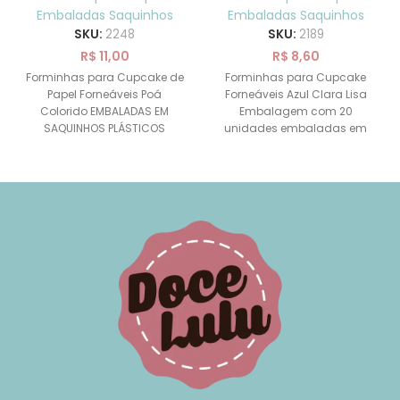
SAQUINHOS
Clara Lisa 20 uni
Embaladas Saquinhos
Embaladas Saquinhos
SAQUINHOS
SKU:
2248
SKU:
2189
R$
11,00
R$
8,60
Forminhas para Cupcake de
Forminhas para Cupcake
Papel Forneáveis Poá
Forneáveis Azul Clara Lisa
Colorido EMBALADAS EM
Embalagem com 20
SAQUINHOS PLÁSTICOS
unidades embaladas em
Forneáveis – Próprias para
SAQUINHOS. Asse seus
irem ao forno! Asse
cupcakes sem formas de