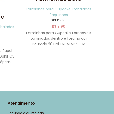
Cupcake Plissadas
Laminadas Douradas
Forminhas para Cupcake Embaladas
20 uni SAQUINHOS
Saquinhos
ra
das
C
SKU:
2178
ni
Azu
R$
9,90
baladas
Formi
Forminhas para Cupcake Forneáveis
Laminadas dentro e fora na cor
Dourada 20 uni EMBALADAS EM
SAQUINHOS PLÁSTICOS. Asse seus
e Papel
Formi
cupcakes sem
AQUINHOS
Azul
óprias
 seus
SAQ
Atendimento
Segunda a quinta das