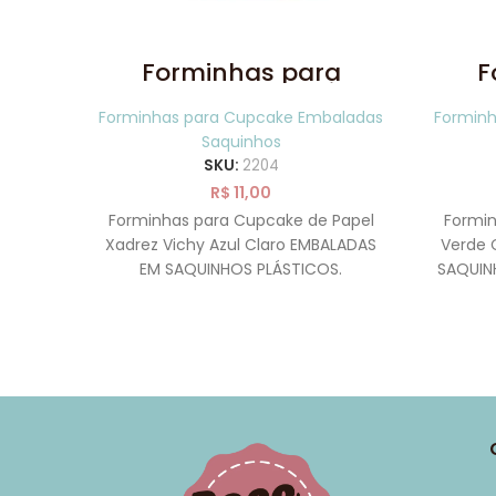
Forminhas para
F
Cupcake Xadrez Vichy
Cup
Azul Claro 20 uni
Forminhas para Cupcake Embaladas
Formin
SAQUINHOS
Saquinhos
SKU:
2204
R$
11,00
Forminhas para Cupcake de Papel
Formin
Xadrez Vichy Azul Claro EMBALADAS
Verde 
EM SAQUINHOS PLÁSTICOS.
SAQUINH
Forneáveis – Próprias para irem ao
Própri
forno!