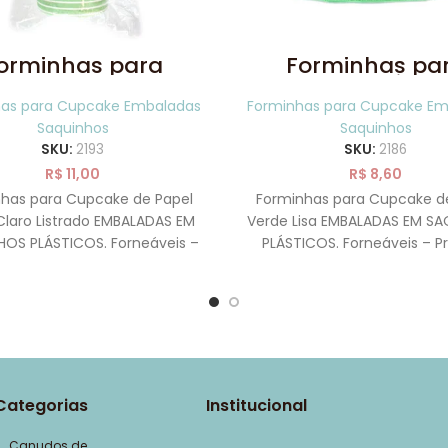
orminhas para
Forminhas pa
cake Verde Claro
Cupcake Plissa
Listrado 20 uni
Verde Lisa 20 u
has para Cupcake Embaladas
Forminhas para Cupcake Em
SAQUINHOS
SAQUINHOS
Saquinhos
Saquinhos
SKU:
2193
SKU:
2186
R$
11,00
R$
8,60
has para Cupcake de Papel
Forminhas para Cupcake d
Claro Listrado EMBALADAS EM
Verde Lisa EMBALADAS EM S
OS PLÁSTICOS. Forneáveis –
PLÁSTICOS. Forneáveis – Pr
as para irem ao forno! Asse
para irem ao forno! Asse
Categorias
Institucional
Canudos de