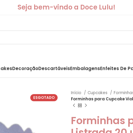
Seja bem-vindo a Doce Lulu!
akes
Decoração
Descartáveis
Embalagens
Enfeites De P
Início
Cupcakes
Forminha
ESGOTADO
Forminhas para Cupcake Viol
Forminhas p
Listrada 20