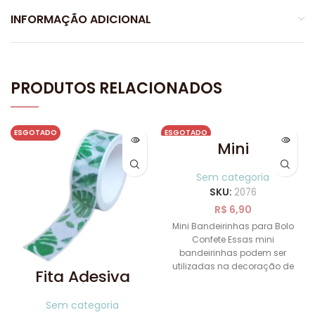
INFORMAÇÃO ADICIONAL
PRODUTOS RELACIONADOS
ESGOTADO
ESGOTADO
Mini
Bandeirinhas
para Bolo
Sem categoria
Confete
SKU:
2076
R$
6,90
Mini Bandeirinhas para Bolo
Confete Essas mini
bandeirinhas podem ser
utilizadas na decoração de
Fita Adesiva
sua festa como topo de bolo,
Washi Tape
Costela de
Sem categoria
Adão 5 metros